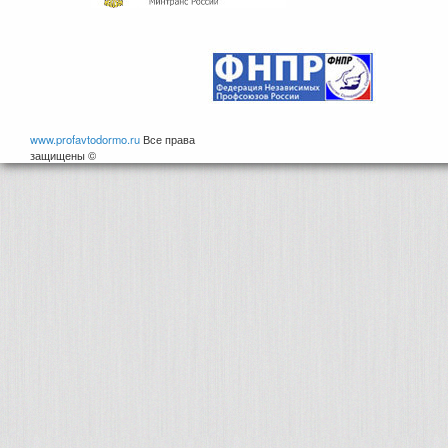
www.profavtodormo.ru
Все права
защищены ©