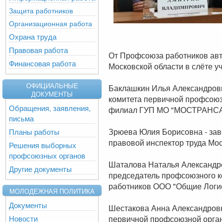
Защита работников
Организационная работа
Охрана труда
Правовая работа
От Профсоюза работников авт
Финансовая работа
Московской области в слёте у
ОФИЦИАЛЬНЫЕ
Баклашкин Илья Александрови
ДОКУМЕНТЫ
комитета первичной профсоюз
Обращения, заявления,
филиал ГУП МО "МОСТРАНСА
письма
Зрюева Юлия Борисовна - за
Планы работы
правовой инспектор труда Мо
Решения выборных
профсоюзных органов
Шаталова Наталья Александро
Другие документы
председатель профсоюзного к
работников ООО "Общие Логи
МОЛОДЕЖНАЯ ПОЛИТИКА
Документы
Шестакова Анна Александровн
первичной профсоюзной орга
Новости