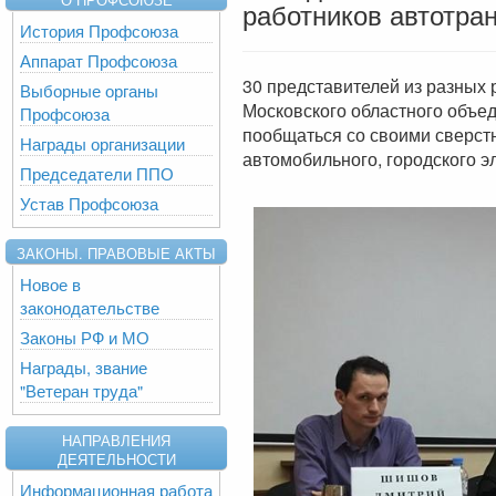
работников автотран
История Профсоюза
Аппарат Профсоюза
30 представителей из разных 
Выборные органы
Московского областного объе
Профсоюза
пообщаться со своими сверст
Награды организации
автомобильного, городского э
Председатели ППО
Устав Профсоюза
ЗАКОНЫ. ПРАВОВЫЕ АКТЫ
Новое в
законодательстве
Законы РФ и МО
Награды, звание
"Ветеран труда"
НАПРАВЛЕНИЯ
ДЕЯТЕЛЬНОСТИ
Информационная работа