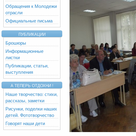
Обращения к Молодежи
отрасли
Официальные письма
ПУБЛИКАЦИИ
Брошюры
Информационные
листки
Публикации, статьи,
выступления
А ТЕПЕРЬ ОТДОХНИ !
Наше творчество: стихи,
рассказы, заметки
Рисунки, поделки наших
детей. Фототворчество
Говорят наши дети