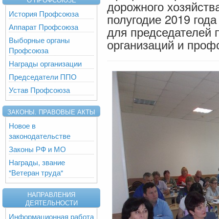
дорожного хозяйства
История Профсоюза
полугодие 2019 год
Аппарат Профсоюза
для председателей
Выборные органы
организаций и проф
Профсоюза
Награды организации
Председатели ППО
Устав Профсоюза
ЗАКОНЫ. ПРАВОВЫЕ АКТЫ
Новое в
законодательстве
Законы РФ и МО
Награды, звание
"Ветеран труда"
НАПРАВЛЕНИЯ
ДЕЯТЕЛЬНОСТИ
Информационная работа