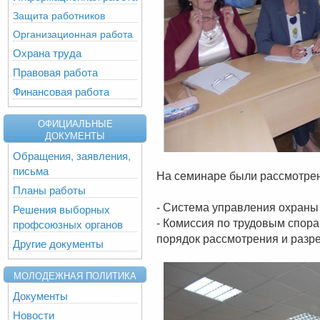
Защита работников
Организационная работа
Охрана труда
Правовая работа
Финансовая работа
ОФИЦИАЛЬНЫЕ
ДОКУМЕНТЫ
Обращения, заявления,
письма
На семинаре были рассмотрен
Планы работы
- Система управления охраны 
Решения выборных
- Комиссия по трудовым спора
профсоюзных органов
порядок рассмотрения и разр
Другие документы
МОЛОДЕЖНАЯ ПОЛИТИКА
Документы
Новости