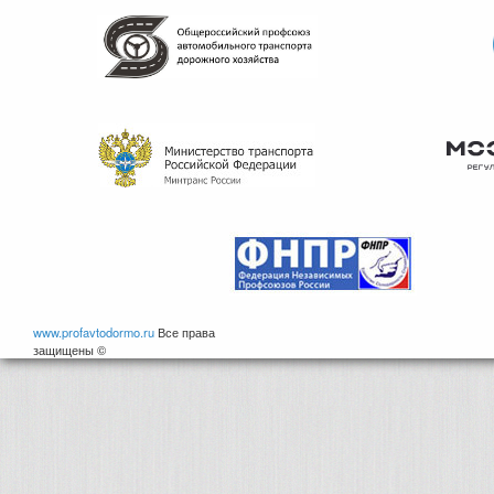
www.profavtodormo.ru
Все права
защищены ©