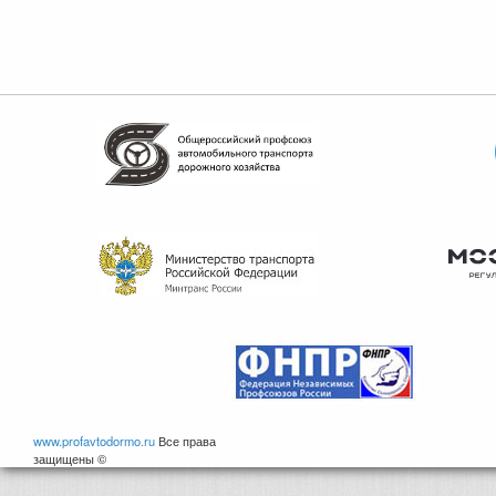
www.profavtodormo.ru
Все права
защищены ©