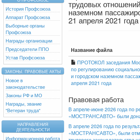
трудовых отношений
История Профсоюза
наземном пассажирс
Аппарат Профсоюза
21 апреля 2021 года
Выборные органы
Профсоюза
Награды организации
Председатели ППО
Название файла
Устав Профсоюза
ПРОТОКОЛ заседания Моск
по регулированию социальн
ЗАКОНЫ. ПРАВОВЫЕ АКТЫ
и городском наземном пасса
Новое в
апреля 2021 года
законодательстве
Законы РФ и МО
Правовая работа
Награды, звание
В апреле-июне 2026 года по р
"Ветеран труда"
«МОСТРАНСАВТО» были доначи
НАПРАВЛЕНИЯ
В апреле 2026 года по резул
ДЕЯТЕЛЬНОСТИ
«МОСТРАНСАВТО», были отме
Информационная работа
трудового законодательства н