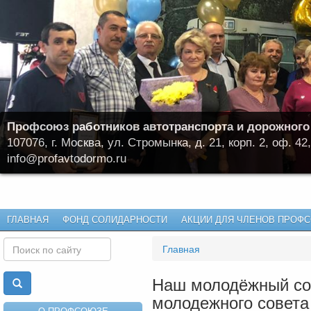
Профсоюз работников автотранспорта и дорожного
107076, г. Москва, ул. Стромынка, д. 21, корп. 2, оф. 42,
info@profavtodormo.ru
ГЛАВНАЯ
ФОНД СОЛИДАРНОСТИ
АКЦИИ ДЛЯ ЧЛЕНОВ ПРОФ
Главная
Наш молодёжный сов
молодежного совет
О ПРОФСОЮЗЕ