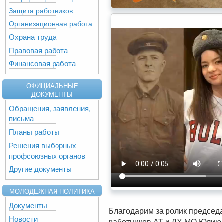
Защита работников
Организационная работа
Охрана труда
Правовая работа
Финансовая работа
ОФИЦИАЛЬНЫЕ
ДОКУМЕНТЫ
Обращения, заявления,
письма
Планы работы
Решения выборных
профсоюзных органов
Другие документы
МОЛОДЕЖНАЯ ПОЛИТИКА
Документы
Благодарим за ролик председ
Новости
работников АТ и ДХ МО Юлию