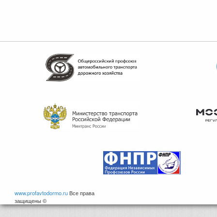
www.profavtodormo.ru
Все права
защищены ©