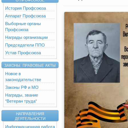
История Профсоюза
Аппарат Профсоюза
Выборные органы
Профсоюза
Награды организации
Председатели ППО
Устав Профсоюза
ЗАКОНЫ. ПРАВОВЫЕ АКТЫ
Новое в
законодательстве
Законы РФ и МО
Награды, звание
"Ветеран труда"
НАПРАВЛЕНИЯ
ДЕЯТЕЛЬНОСТИ
Информационная работа