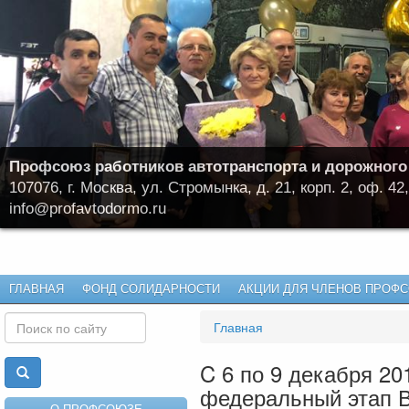
Профсоюз работников автотранспорта и дорожного
107076, г. Москва, ул. Стромынка, д. 21, корп. 2, оф. 42,
info@profavtodormo.ru
ГЛАВНАЯ
ФОНД СОЛИДАРНОСТИ
АКЦИИ ДЛЯ ЧЛЕНОВ ПРОФ
Главная
C 6 по 9 декабря 20
федеральный этап В
О ПРОФСОЮЗЕ