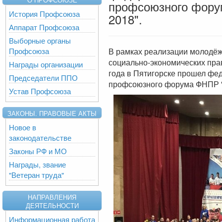
профсоюзного фору
История Профсоюза
2018".
Аппарат Профсоюза
Выборные органы
Профсоюза
В рамках реализации молодёж
социально-экономических прав
Награды организации
года в Пятигорске прошел фе
Председатели ППО
профсоюзного форума ФНПР "С
Устав Профсоюза
ЗАКОНЫ. ПРАВОВЫЕ АКТЫ
Новое в
законодательстве
Законы РФ и МО
Награды, звание
"Ветеран труда"
НАПРАВЛЕНИЯ
ДЕЯТЕЛЬНОСТИ
Информационная работа