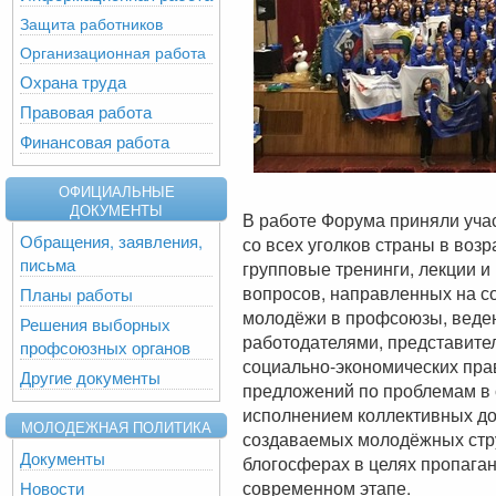
Защита работников
Организационная работа
Охрана труда
Правовая работа
Финансовая работа
ОФИЦИАЛЬНЫЕ
ДОКУМЕНТЫ
В работе Форума приняли уча
Обращения, заявления,
со всех уголков страны в возр
письма
групповые тренинги, лекции и
вопросов, направленных на 
Планы работы
молодёжи в профсоюзы, веде
Решения выборных
работодателями, представите
профсоюзных органов
социально-экономических пра
Другие документы
предложений по проблемам в 
исполнением коллективных до
МОЛОДЕЖНАЯ ПОЛИТИКА
создаваемых молодёжных стру
Документы
блогосферах в целях пропага
современном этапе.
Новости