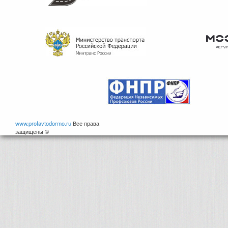
www.profavtodormo.ru
Все права
защищены ©