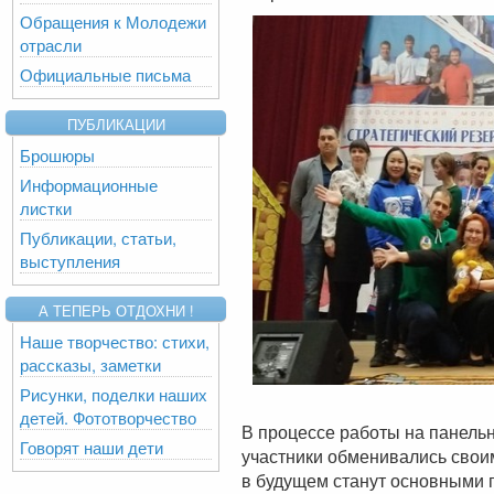
Обращения к Молодежи
отрасли
Официальные письма
ПУБЛИКАЦИИ
Брошюры
Информационные
листки
Публикации, статьи,
выступления
А ТЕПЕРЬ ОТДОХНИ !
Наше творчество: стихи,
рассказы, заметки
Рисунки, поделки наших
детей. Фототворчество
В процессе работы на панельн
Говорят наши дети
участники обменивались своим
в будущем станут основными 