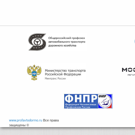
www.profavtodormo.ru
Все права
защищены ©