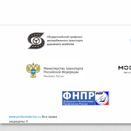
www.profavtodormo.ru
Все права
защищены ©