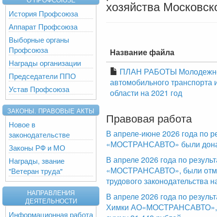
хозяйства Московско
История Профсоюза
Аппарат Профсоюза
Выборные органы
Профсоюза
Название файла
Награды организации
ПЛАН РАБОТЫ Молодежног
Председатели ППО
автомобильного транспорта 
Устав Профсоюза
области на 2021 год
ЗАКОНЫ. ПРАВОВЫЕ АКТЫ
Правовая работа
Новое в
В апреле-июне 2026 года по р
законодательстве
«МОСТРАНСАВТО» были доначи
Законы РФ и МО
В апреле 2026 года по резул
Награды, звание
«МОСТРАНСАВТО», были отме
"Ветеран труда"
трудового законодательства н
НАПРАВЛЕНИЯ
В апреле 2026 года по резуль
ДЕЯТЕЛЬНОСТИ
Химки АО«МОСТРАНСАВТО», б
Информационная работа