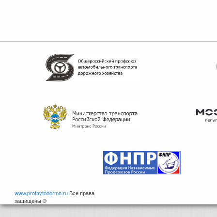
www.profavtodormo.ru
Все права
защищены ©