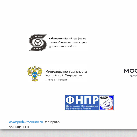
www.profavtodormo.ru
Все права
защищены ©