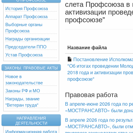
слета Профсоюза в 
История Профсоюза
активизации провед
Аппарат Профсоюза
профсоюзе"
Выборные органы
Профсоюза
Награды организации
Председатели ППО
Название файла
Устав Профсоюза
Постановление Исполкома 
"Об итогах проведении Моло
ЗАКОНЫ. ПРАВОВЫЕ АКТЫ
2018 года и активизации пр
Новое в
профсоюзе"
законодательстве
Законы РФ и МО
Правовая работа
Награды, звание
В апреле-июне 2026 года по р
"Ветеран труда"
«МОСТРАНСАВТО» были доначи
НАПРАВЛЕНИЯ
В апреле 2026 года по резул
ДЕЯТЕЛЬНОСТИ
«МОСТРАНСАВТО», были отме
Информационная работа
трудового законодательства н