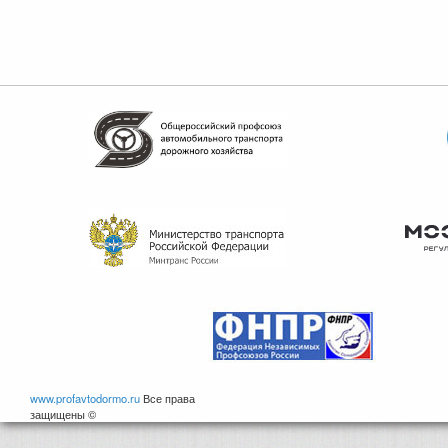
www.profavtodormo.ru
Все права
защищены ©