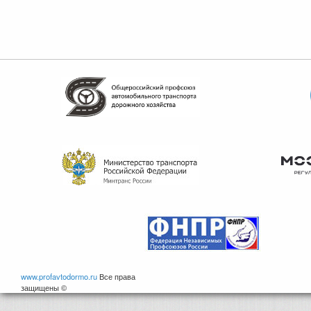
www.profavtodormo.ru
Все права
защищены ©