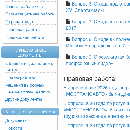
Вопрос 6. О ходе подгото
Защита работников
XVI Спартакиады
Организационная работа
Вопрос 7. О ходе выполне
Охрана труда
2017 г.
Правовая работа
Финансовая работа
Вопрос 8. О ходе выполн
Мособкома профсоюза от 21.0
ОФИЦИАЛЬНЫЕ
ДОКУМЕНТЫ
Вопрос 9. О результатах 
профсоюзный лидер»
Обращения, заявления,
письма
Правовая работа
Планы работы
Решения выборных
В апреле-июне 2026 года по р
профсоюзных органов
«МОСТРАНСАВТО» были доначи
Другие документы
В апреле 2026 года по резул
«МОСТРАНСАВТО», были отме
МОЛОДЕЖНАЯ ПОЛИТИКА
трудового законодательства н
Документы
В апреле 2026 года по резуль
Новости