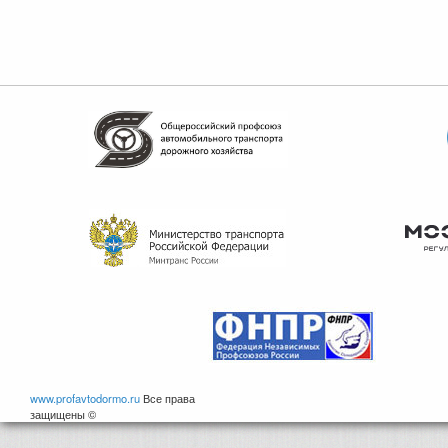
www.profavtodormo.ru
Все права
защищены ©