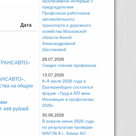
эксклюзивное интервью с
председателем
Профсоюза работников
автомобильного
Дата
транспорта и дорожного
хозяйства Московской
области Анной
Александровной
Шестаковой
28.07.2026
ОСТРАНСАВТО»
Скидки членам профзоюза
13.07.2026
РАНСАВТО»,
8–9 июля 2026 года в
ства на общую
Екатеринбурге состоялся
форум «Труд в XXI веке.
Инновации в профсоюзах
мки
2026»
 449 рублей
30.06.2026
В апреле-июне 2026 года
по результатам проверки
МАП № 8 г. Химки АО