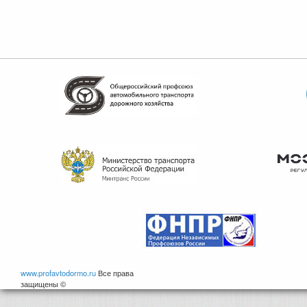
www.profavtodormo.ru
Все права
защищены ©