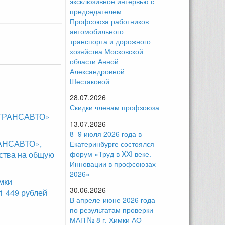
эксклюзивное интервью с
председателем
Профсоюза работников
автомобильного
транспорта и дорожного
хозяйства Московской
области Анной
Александровной
Шестаковой
28.07.2026
Скидки членам профзоюза
ОСТРАНСАВТО»
13.07.2026
8–9 июля 2026 года в
РАНСАВТО»,
Екатеринбурге состоялся
ства на общую
форум «Труд в XXI веке.
Инновации в профсоюзах
2026»
мки
30.06.2026
 449 рублей
В апреле-июне 2026 года
по результатам проверки
МАП № 8 г. Химки АО