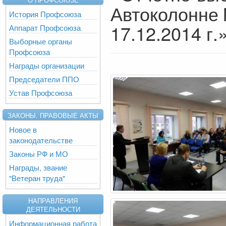
Автоколонне 
История Профсоюза
17.12.2014 г.
Аппарат Профсоюза
Выборные органы
Профсоюза
Награды организации
Председатели ППО
Устав Профсоюза
ЗАКОНЫ. ПРАВОВЫЕ АКТЫ
Новое в
законодательстве
Законы РФ и МО
Награды, звание
"Ветеран труда"
НАПРАВЛЕНИЯ
ДЕЯТЕЛЬНОСТИ
Информационная работа