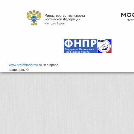
www.profavtodormo.ru
Все права
защищены ©