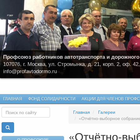
Профсоюз работников автотранспорта и дорожного
107076, г. Москва, ул. Стромынка, д. 21, корп. 2, оф. 42,
info@profavtodormo.ru
ГЛАВНАЯ
ФОНД СОЛИДАРНОСТИ
АКЦИИ ДЛЯ ЧЛЕНОВ ПРОФ
Главная
Галереи
«Отчётно-выборное собрание 
«Отчётно-вы
О ПРОФСОЮЗЕ