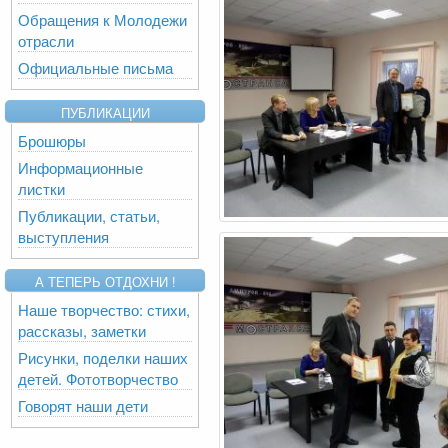
Обращения к Молодежи
отрасли
Официальные письма
ПУБЛИКАЦИИ
Брошюры
Информационные
листки
Публикации, статьи,
выступления
А ТЕПЕРЬ ОТДОХНИ !
Наше творчество: стихи,
рассказы, заметки
Рисунки, поделки наших
детей. Фототворчество
Говорят наши дети