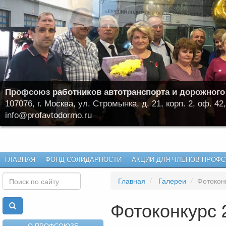
Профсоюз работников автотранспорта и дорожного
107076, г. Москва, ул. Стромынка, д. 21, корп. 2, оф. 42,
info@profavtodormo.ru
ГЛАВНАЯ
ФОНД СОЛИДАРНОСТИ
АКЦИИ ДЛЯ ЧЛЕНОВ ПРОФ
Главная
Галереи
Фотоконк
Фотоконкурс 
О ПРОФСОЮЗЕ