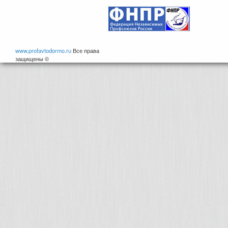
www.profavtodormo.ru
Все права
защищены ©