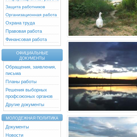
Защита работников
Организационная работа
Охрана труда
Правовая работа
Финансовая работа
ОФИЦИАЛЬНЫЕ
ДОКУМЕНТЫ
Обращения, заявления,
письма
Планы работы
Решения выборных
профсоюзных органов
Другие документы
МОЛОДЕЖНАЯ ПОЛИТИКА
Документы
Новости