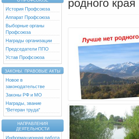
родного края
История Профсоюза
Аппарат Профсоюза
Выборные органы
Профсоюза
Награды организации
Председатели ППО
Устав Профсоюза
ЗАКОНЫ. ПРАВОВЫЕ АКТЫ
Новое в
законодательстве
Законы РФ и МО
Награды, звание
"Ветеран труда"
НАПРАВЛЕНИЯ
ДЕЯТЕЛЬНОСТИ
Информационная работа