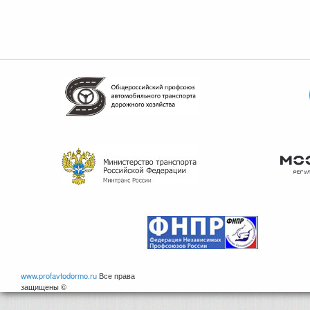
www.profavtodormo.ru
Все права
защищены ©