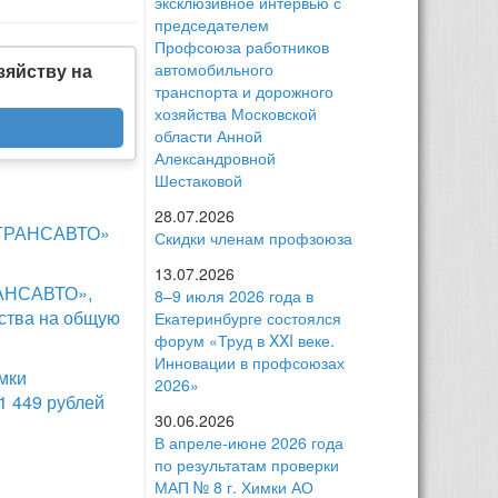
эксклюзивное интервью с
председателем
Профсоюза работников
зяйству на
автомобильного
транспорта и дорожного
хозяйства Московской
области Анной
Александровной
Шестаковой
28.07.2026
ОСТРАНСАВТО»
Скидки членам профзоюза
13.07.2026
РАНСАВТО»,
8–9 июля 2026 года в
ства на общую
Екатеринбурге состоялся
форум «Труд в XXI веке.
Инновации в профсоюзах
мки
2026»
 449 рублей
30.06.2026
В апреле-июне 2026 года
по результатам проверки
МАП № 8 г. Химки АО