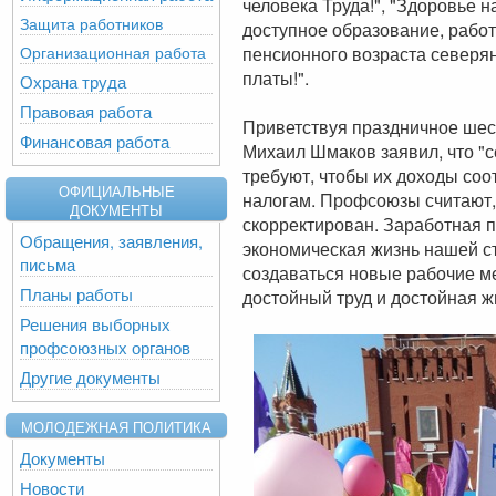
человека Труда!", "Здоровье н
Защита работников
доступное образование, работу
Организационная работа
пенсионного возраста северяна
платы!".
Охрана труда
Правовая работа
Приветствуя праздничное ше
Финансовая работа
Михаил Шмаков заявил, что "
требуют, чтобы их доходы со
ОФИЦИАЛЬНЫЕ
налогам. Профсоюзы считают,
ДОКУМЕНТЫ
скорректирован. Заработная п
Обращения, заявления,
экономическая жизнь нашей ст
письма
создаваться новые рабочие ме
Планы работы
достойный труд и достойная ж
Решения выборных
профсоюзных органов
Другие документы
МОЛОДЕЖНАЯ ПОЛИТИКА
Документы
Новости