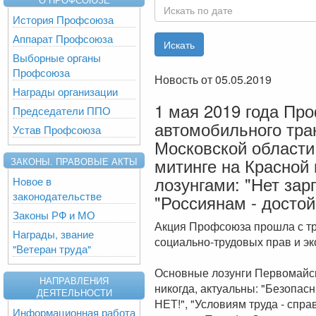
История Профсоюза
Аппарат Профсоюза
Выборные органы
Профсоюза
Новость от 05.05.2019
Награды организации
1 мая 2019 года Пр
Председатели ППО
автомобильного тра
Устав Профсоюза
Московской области
митинге на Красной
ЗАКОНЫ. ПРАВОВЫЕ АКТЫ
лозунгами: "Нет зар
Новое в
законодательстве
"Россиянам - достой
Законы РФ и МО
Акция Профсоюза прошла с т
Награды, звание
социально-трудовых прав и эк
"Ветеран труда"
Основные лозунги Первомайск
НАПРАВЛЕНИЯ
никогда, актуальны: "Безопас
ДЕЯТЕЛЬНОСТИ
НЕТ!", "Условиям труда - спра
Информационная работа