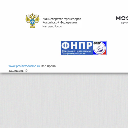
www.profavtodormo.ru
Все права
защищены ©