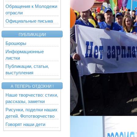
Обращения к Молодежи
отрасли
Официальные письма
ПУБЛИКАЦИИ
Брошюры
Информационные
листки
Публикации, статьи,
выступления
А ТЕПЕРЬ ОТДОХНИ !
Наше творчество: стихи,
рассказы, заметки
Рисунки, поделки наших
детей. Фототворчество
Говорят наши дети