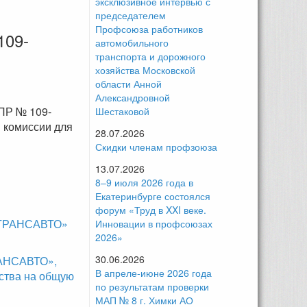
эксклюзивное интервью с
председателем
Профсоюза работников
109-
автомобильного
транспорта и дорожного
хозяйства Московской
области Анной
Александровной
ПР № 109-
Шестаковой
я комиссии для
28.07.2026
Скидки членам профзоюза
13.07.2026
8–9 июля 2026 года в
Екатеринбурге состоялся
форум «Труд в XXI веке.
ОСТРАНСАВТО»
Инновации в профсоюзах
2026»
30.06.2026
РАНСАВТО»,
В апреле-июне 2026 года
ства на общую
по результатам проверки
МАП № 8 г. Химки АО