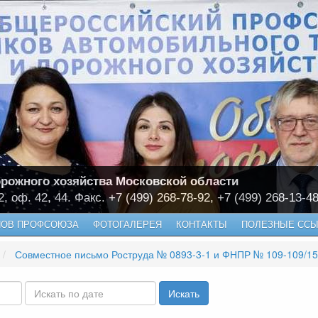
рожного хозяйства Московской области
2, оф. 42, 44. Факс. +7 (499) 268-78-92, +7 (499) 268-13-4
НОВ ПРОФСОЮЗА
ФОТОГАЛЕРЕЯ
КОНТАКТЫ
ПОЛЕЗНЫЕ ССЫ
Совместное письмо Роструда № 0893-3-1 и ФНПР № 109-109/159 от 14 дек