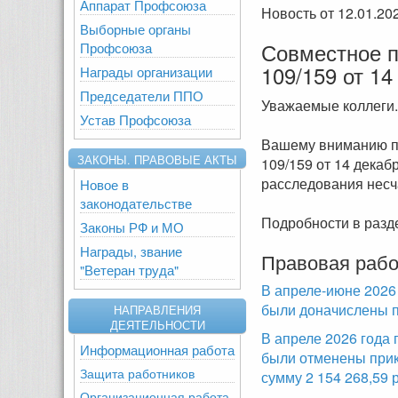
Аппарат Профсоюза
Новость от 12.01.20
Выборные органы
Совместное п
Профсоюза
109/159 от 14
Награды организации
Председатели ППО
Уважаемые коллеги.
Устав Профсоюза
Вашему вниманию пр
ЗАКОНЫ. ПРАВОВЫЕ АКТЫ
109/159 от 14 дека
расследования несч
Новое в
законодательстве
Подробности в раз
Законы РФ и МО
Награды, звание
Правовая рабо
"Ветеран труда"
В апреле-июне 2026
были доначислены п
НАПРАВЛЕНИЯ
ДЕЯТЕЛЬНОСТИ
В апреле 2026 года
Информационная работа
были отменены прик
Защита работников
сумму 2 154 268,59 
Организационная работа