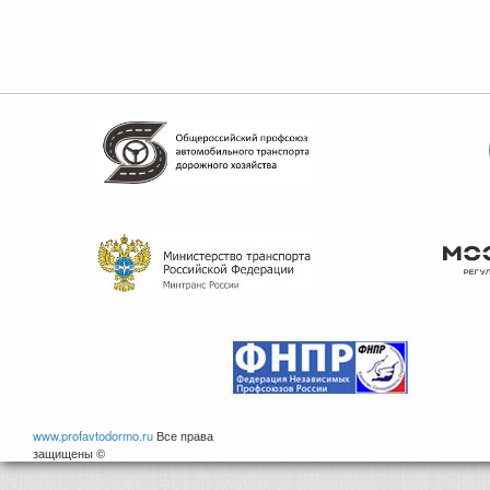
www.profavtodormo.ru
Все права
защищены ©