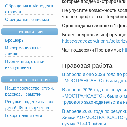
которые продемонстрировали 
Обращения к Молодежи
Не упустите возможность вос
отрасли
членов профсоюза. Подробност
Официальные письма
Срок подачи заявок: с 1 фев
ПУБЛИКАЦИИ
Более подробная информация 
Брошюры
https://stratrezerv.fnpr.ru/trekpriz
Информационные
Чат поддержки Программы:
ht
листки
Публикации, статьи,
Правовая работа
выступления
В апреле-июне 2026 года по р
«МОСТРАНСАВТО» были доначи
А ТЕПЕРЬ ОТДОХНИ !
Наше творчество: стихи,
В апреле 2026 года по резул
рассказы, заметки
«МОСТРАНСАВТО», были отме
Рисунки, поделки наших
трудового законодательства н
детей. Фототворчество
В апреле 2026 года по резуль
Говорят наши дети
Химки АО«МОСТРАНСАВТО», б
сумму 21 449 рублей