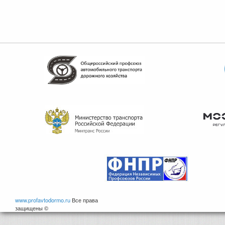
www.profavtodormo.ru
Все права
защищены ©