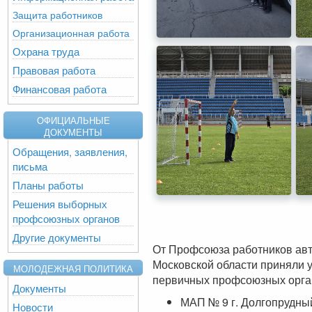
Защита работников
Организационная работа
Охрана труда
Правовая работа
Финансовая работа
ОФИЦИАЛЬНЫЕ
ДОКУМЕНТЫ
Обращения, заявления,
письма
Планы работы
Решения выборных
профсоюзных органов
Другие документы
От Профсоюза работников авт
Московской области приняли 
МОЛОДЕЖНАЯ ПОЛИТИКА
первичных профсоюзных орг
Документы
МАП № 9 г. Долгопрудны
Новости