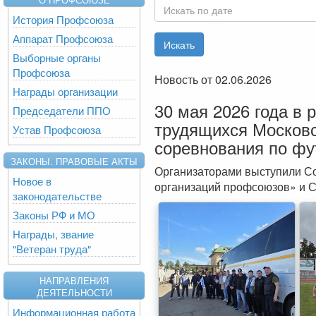
История Профсоюза
Аппарат Профсоюза
Выборные органы
Профсоюза
Новость от 02.06.2026
Награды организации
30 мая 2026 года в
Председатели ППО
трудящихся Московс
Устав Профсоюза
соревнования по фу
ЗАКОНЫ. ПРАВОВЫЕ АКТЫ
Организаторами выступили С
Новое в
организаций профсоюзов» и 
законодательстве
Законы РФ и МО
Награды, звание
"Ветеран труда"
НАПРАВЛЕНИЯ
ДЕЯТЕЛЬНОСТИ
Информационная работа