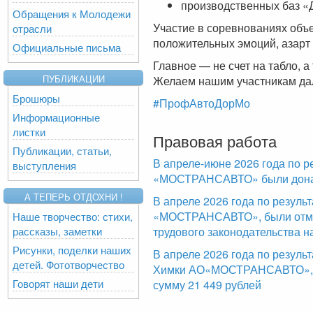
производственных баз «
Обращения к Молодежи
Участие в соревнованиях объ
отрасли
положительных эмоций, азарт 
Официальные письма
Главное — не счет на табло, а
Желаем нашим участникам дал
ПУБЛИКАЦИИ
Брошюры
#ПрофАвтоДорМо
Информационные
листки
Правовая работа
Публикации, статьи,
В апреле-июне 2026 года по р
выступления
«МОСТРАНСАВТО» были доначи
А ТЕПЕРЬ ОТДОХНИ !
В апреле 2026 года по резул
«МОСТРАНСАВТО», были отме
Наше творчество: стихи,
трудового законодательства н
рассказы, заметки
Рисунки, поделки наших
В апреле 2026 года по резуль
детей. Фототворчество
Химки АО«МОСТРАНСАВТО», б
Говорят наши дети
сумму 21 449 рублей