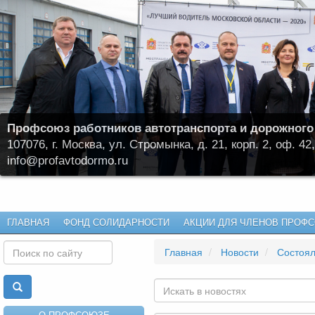
Профсоюз работников автотранспорта и дорожного
107076, г. Москва, ул. Стромынка, д. 21, корп. 2, оф. 42,
info@profavtodormo.ru
ГЛАВНАЯ
ФОНД СОЛИДАРНОСТИ
АКЦИИ ДЛЯ ЧЛЕНОВ ПРОФ
Главная
Новости
Состоял
О ПРОФСОЮЗЕ