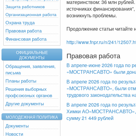
материнством: 36 млн рублей.
Защита работников
источниках финансирования”, 
Организационная работа
возникнуть проблемы.
Охрана труда
Продолжение статьи читайте н
Правовая работа
Финансовая работа
http://www.fnpr.ru/n/241/12507.h
ОФИЦИАЛЬНЫЕ
Правовая работа
ДОКУМЕНТЫ
В апреле-июне 2026 года по р
Обращения, заявления,
«МОСТРАНСАВТО» были доначи
письма
Планы работы
В апреле 2026 года по резул
«МОСТРАНСАВТО», были отме
Решения выборных
трудового законодательства н
профсоюзных органов
Другие документы
В апреле 2026 года по резуль
Химки АО«МОСТРАНСАВТО», б
МОЛОДЕЖНАЯ ПОЛИТИКА
сумму 21 449 рублей
Документы
Новости