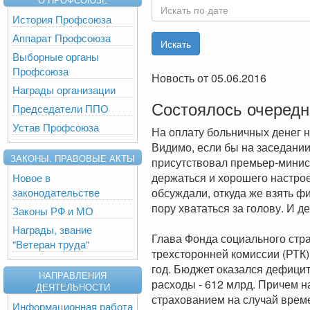
История Профсоюза
Аппарат Профсоюза
Выборные органы
Профсоюза
Новость от 05.06.2016
Награды организации
Состоялось очередн
Председатели ППО
Устав Профсоюза
На оплату больничных денег не
Видимо, если бы на заседании
ЗАКОНЫ. ПРАВОВЫЕ АКТЫ
присутствовал премьер-минис
держаться и хорошего настрое
Новое в
законодательстве
обсуждали, откуда же взять ф
пору хвататься за голову. И д
Законы РФ и МО
Награды, звание
Глава Фонда социального стр
"Ветеран труда"
трехсторонней комиссии (РТК
год. Бюджет оказался дефицит
НАПРАВЛЕНИЯ
расходы - 612 млрд. Причем 
ДЕЯТЕЛЬНОСТИ
страхованием на случай време
Информационная работа