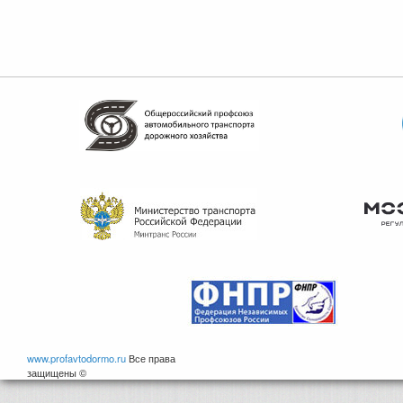
www.profavtodormo.ru
Все права
защищены ©