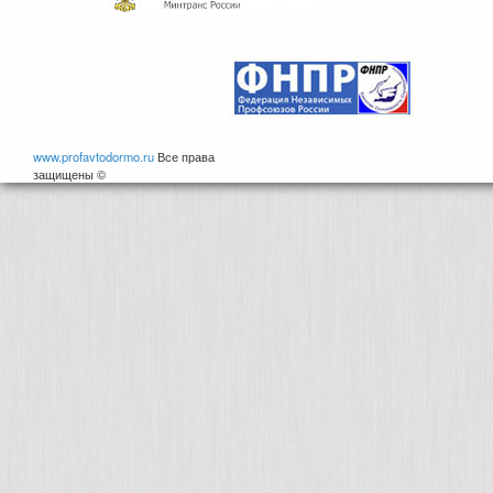
www.profavtodormo.ru
Все права
защищены ©