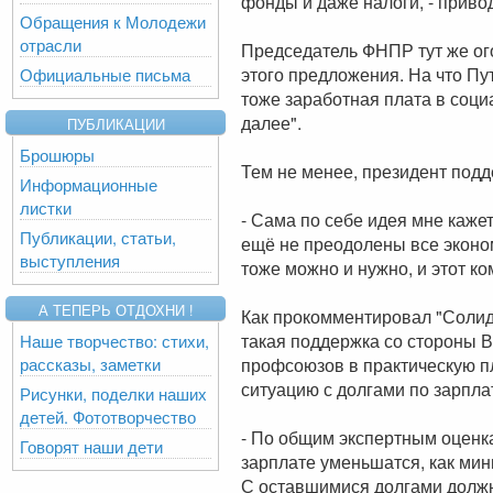
фонды и даже налоги, - приво
Обращения к Молодежи
отрасли
Председатель ФНПР тут же ого
этого предложения. На что Пут
Официальные письма
тоже заработная плата в соци
далее".
ПУБЛИКАЦИИ
Брошюры
Тем не менее, президент по
Информационные
листки
- Сама по себе идея мне кажет
Публикации, статьи,
ещё не преодолены все эконом
выступления
тоже можно и нужно, и этот ко
А ТЕПЕРЬ ОТДОХНИ !
Как прокомментировал "Соли
такая поддержка со стороны 
Наше творчество: стихи,
рассказы, заметки
профсоюзов в практическую пл
ситуацию с долгами по зарпла
Рисунки, поделки наших
детей. Фототворчество
- По общим экспертным оценка
Говорят наши дети
зарплате уменьшатся, как мини
С оставшимися долгами долж