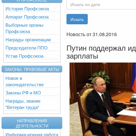
История Профсоюза
Аппарат Профсоюза
Выборные органы
Профсоюза
Новость от 31.08.2016
Награды организации
Путин поддержал и
Председатели ППО
зарплаты
Устав Профсоюза
ЗАКОНЫ. ПРАВОВЫЕ АКТЫ
Новое в
законодательстве
Законы РФ и МО
Награды, звание
"Ветеран труда"
НАПРАВЛЕНИЯ
ДЕЯТЕЛЬНОСТИ
Информационная работа