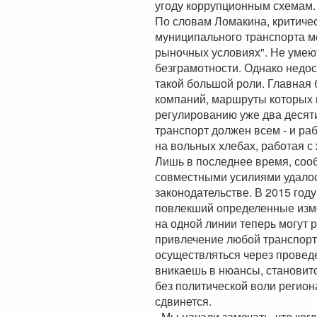
угоду коррупционным схемам.
По словам Ломакина, критиче
муниципального транспорта м
рыночных условиях". Не умеют
безграмотности. Однако недос
такой большой роли. Главная 
компаний, маршруты которых 
регулированию уже два десят
транспорт должен всем - и раб
на вольных хлебах, работая с
Лишь в последнее время, соо
совместными усилиями удалос
законодательстве. В 2015 год
повлекший определенные изме
на одной линии теперь могут 
привлечение любой транспор
осуществляться через проведе
вникаешь в нюансы, становитс
без политической воли региона
сдвинется.
- Мы начали замечать, что ко