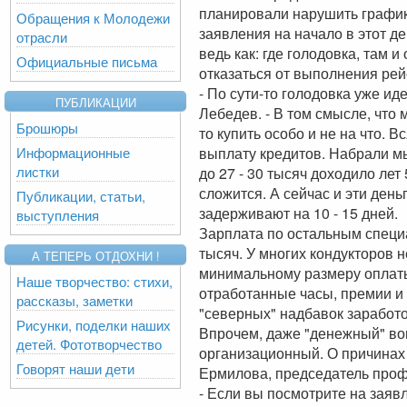
планировали нарушить график
Обращения к Молодежи
заявления на начало в этот д
отрасли
ведь как: где голодовка, там
Официальные письма
отказаться от выполнения рей
- По сути-то голодовка уже ид
ПУБЛИКАЦИИ
Лебедев. - В том смысле, что
Брошюры
то купить особо и не на что. В
Информационные
выплату кредитов. Набрали мы
листки
до 27 - 30 тысяч доходило лет 
сложится. А сейчас и эти ден
Публикации, статьи,
задерживают на 10 - 15 дней.
выступления
Зарплата по остальным специ
тысяч. У многих кондукторов н
А ТЕПЕРЬ ОТДОХНИ !
минимальному размеру оплаты 
Наше творчество: стихи,
отработанные часы, премии и н
рассказы, заметки
"северных" надбавок заработо
Рисунки, поделки наших
Впрочем, даже "денежный" вопр
детей. Фототворчество
организационный. О причинах
Говорят наши дети
Ермилова, председатель проф
- Если вы посмотрите на заявл