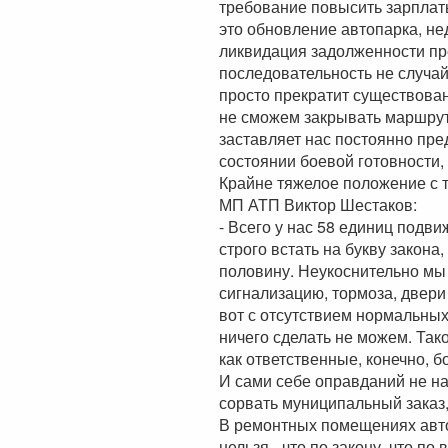
требование повысить зарплаты
это обновление автопарка, н
ликвидация задолженности пр
последовательность не случа
просто прекратит существован
не сможем закрывать маршрут
заставляет нас постоянно пре
состоянии боевой готовности,
Крайне тяжелое положение с 
МП АТП Виктор Шестаков:
- Всего у нас 58 единиц подви
строго встать на букву закона
половину. Неукоснительно мы
сигнализацию, тормоза, двери
вот с отсутствием нормальных
ничего сделать не можем. Тако
как ответственные, конечно, б
И сами себе оправданий не на
сорвать муниципальный заказ, 
В ремонтных помещениях авто
нельзя - что по закону, что п