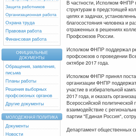
В частности, Исполком ФНПР 
Защита работников
структурам в предстоящей ко
Организационная работа
целях и задачах, установлен
Охрана труда
благосостояния человека и ра
отраженных в решениях колл
Правовая работа
Профсоюзов России.
Финансовая работа
Исполком ФНПР поддержал р
ОФИЦИАЛЬНЫЕ
профсоюзов о проведении Всем
ДОКУМЕНТЫ
октябре 2017 года.
Обращения, заявления,
письма
Исполком ФНПР принял постан
Планы работы
организации ФНПР поддержат
Решения выборных
участие в избирательной камп
профсоюзных органов
2017 года, и оказать организ
Всероссийской политической п
Другие документы
взаимодействие с региональн
партии "Единая Россия", сот
МОЛОДЕЖНАЯ ПОЛИТИКА
Документы
Департамент общественных 
Новости