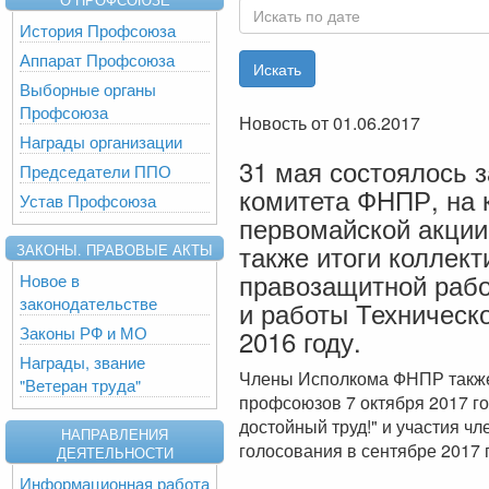
История Профсоюза
Аппарат Профсоюза
Выборные органы
Профсоюза
Новость от 01.06.2017
Награды организации
31 мая состоялось 
Председатели ППО
комитета ФНПР, на 
Устав Профсоюза
первомайской акции
также итоги коллект
ЗАКОНЫ. ПРАВОВЫЕ АКТЫ
правозащитной раб
Новое в
законодательстве
и работы Техническ
Законы РФ и МО
2016 году.
Награды, звание
Члены Исполкома ФНПР также 
"Ветеран труда"
профсоюзов 7 октября 2017 го
достойный труд!" и участия ч
НАПРАВЛЕНИЯ
голосования в сентябре 2017 
ДЕЯТЕЛЬНОСТИ
Информационная работа