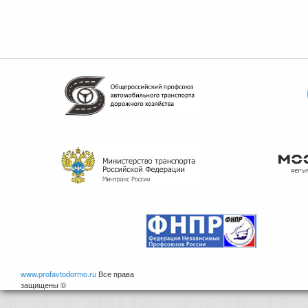
www.profavtodormo.ru
Все права
защищены ©