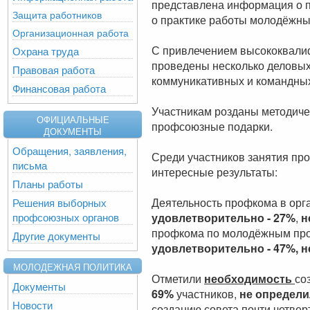
представлена информация о 
Защита работников
о практике работы молодёжных
Организационная работа
С привлечением высококвали
Охрана труда
проведены несколько деловых
Правовая работа
коммуникативных и командны
Финансовая работа
Участникам розданы методиче
ОФИЦИАЛЬНЫЕ
профсоюзные подарки.
ДОКУМЕНТЫ
Обращения, заявления,
Среди участников занятия про
письма
интересные результаты:
Планы работы
Деятельность профкома в орг
Решения выборных
профсоюзных органов
удовлетворительно - 27%
,
н
профкома по молодёжным пр
Другие документы
удовлетворительно - 47%, 
МОЛОДЕЖНАЯ ПОЛИТИКА
Отметили
необходимость
со
Документы
69%
участников,
не определ
Новости
созданию совета почти четвер