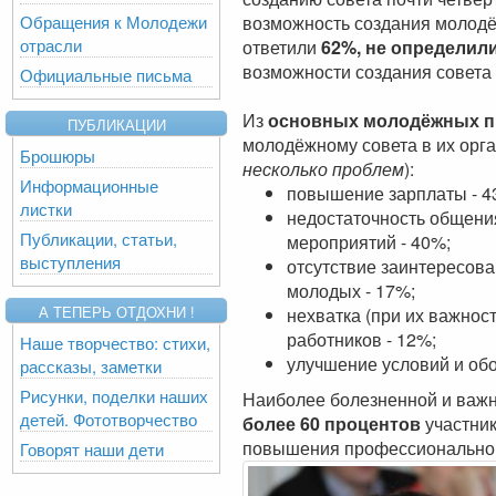
Обращения к Молодежи
возможность создания молодё
отрасли
ответили
62%, не определил
возможности создания совета 
Официальные письма
Из
основных молодёжных 
ПУБЛИКАЦИИ
молодёжному совета в их орга
Брошюры
несколько проблем
):
Информационные
повышение зарплаты - 4
листки
недостаточность общени
Публикации, статьи,
мероприятий - 40%;
выступления
отсутствие заинтересов
молодых - 17%;
А ТЕПЕРЬ ОТДОХНИ !
нехватка (при их важно
работников - 12%;
Наше творчество: стихи,
улучшение условий и обо
рассказы, заметки
Рисунки, поделки наших
Наиболее болезненной и важн
детей. Фототворчество
более 60 процентов
участник
повышения профессиональной 
Говорят наши дети