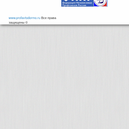
www.profavtodormo.ru
Все права
защищены ©