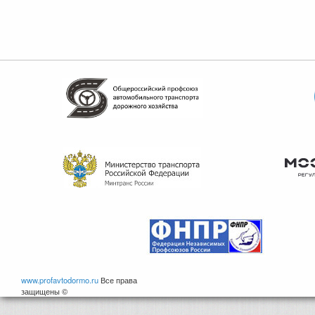
www.profavtodormo.ru
Все права
защищены ©