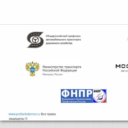
www.profavtodormo.ru
Все права
защищены ©