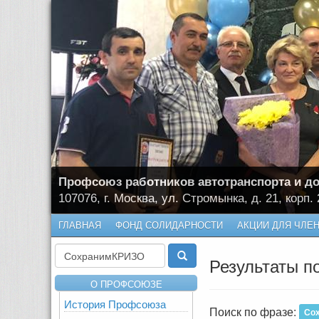
Профсоюз работников автотранспорта и до
107076, г. Москва, ул. Стромынка, д. 21, корп. 
ГЛАВНАЯ
ФОНД СОЛИДАРНОСТИ
АКЦИИ ДЛЯ ЧЛЕ
Результаты п
О ПРОФСОЮЗЕ
История Профсоюза
Поиск по фразе:
Со