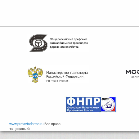
www.profavtodormo.ru
Все права
защищены ©