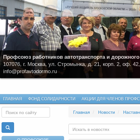
Профсоюз работников автотранспорта и дорожного
107076, г. Москва, ул. Стромынка, д. 21, корп. 2, оф. 42,
info@profavtodormo.ru
ГЛАВНАЯ
ФОНД СОЛИДАРНОСТИ
АКЦИИ ДЛЯ ЧЛЕНОВ ПРОФ
Главная
Новости
Наставничество 
О ПРОФСОЮЗЕ