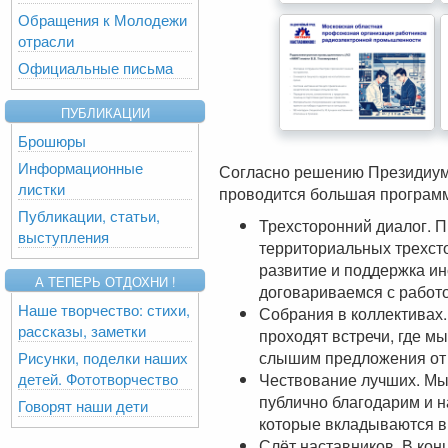
Обращения к Молодежи
отрасли
Официальные письма
ПУБЛИКАЦИИ
Брошюры
Информационные
Согласно решению Президиум
листки
проводится большая програм
Публикации, статьи,
Трехсторонний диалог. П
выступления
территориальных трехст
развитие и поддержка ин
А ТЕПЕРЬ ОТДОХНИ !
договариваемся с работо
Наше творчество: стихи,
Собрания в коллективах
рассказы, заметки
проходят встречи, где м
слышим предложения от 
Рисунки, поделки наших
детей. Фототворчество
Чествование лучших. Мы
публично благодарим и н
Говорят наши дети
которые вкладываются в 
Слёт наставников. В ко