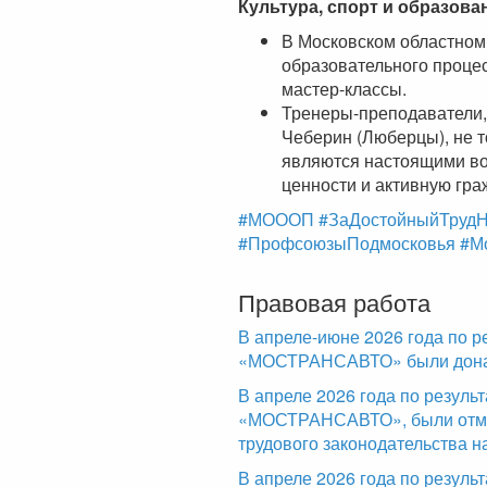
Культура, спорт и образова
В Московском областном
образовательного процес
мастер-классы.
Тренеры-преподаватели,
Чеберин (Люберцы), не т
являются настоящими в
ценности и активную гр
#МОООП
#ЗаДостойныйТрудН
#ПрофсоюзыПодмосковья
#М
Правовая работа
В апреле-июне 2026 года по р
«МОСТРАНСАВТО» были доначи
В апреле 2026 года по резул
«МОСТРАНСАВТО», были отме
трудового законодательства н
В апреле 2026 года по резуль