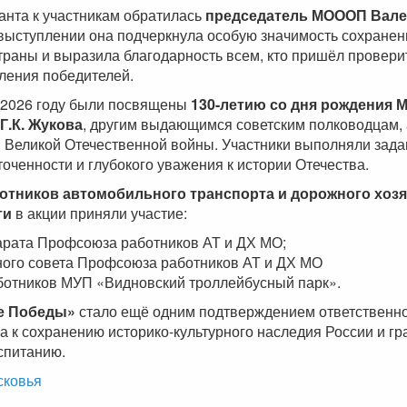
анта к участникам обратилась
председатель МОООП Вале
 выступлении она подчеркнула особую значимость сохранен
раны и выразила благодарность всем, кто пришёл проверит
оления победителей.
 2026 году были посвящены
130-летию со дня рождения 
Г.К. Жукова
, другим выдающимся советским полководцам, 
Великой Отечественной войны. Участники выполняли зада
оченности и глубокого уважения к истории Отечества.
отников автомобильного транспорта и дорожного хоз
ти
в акции приняли участие:
арата Профсоюза работников АТ и ДХ МО;
ого совета Профсоюза работников АТ и ДХ МО
отников МУП «Видновский троллейбусный парк».
е Победы»
стало ещё одним подтверждением ответственн
 к сохранению историко-культурного наследия России и гр
спитанию.
ковья