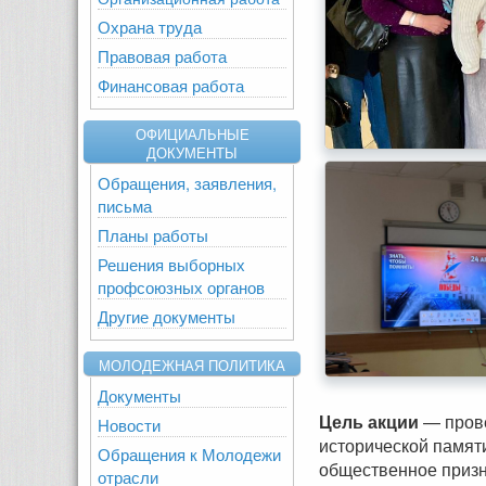
Охрана труда
Правовая работа
Финансовая работа
ОФИЦИАЛЬНЫЕ
ДОКУМЕНТЫ
Обращения, заявления,
письма
Планы работы
Решения выборных
профсоюзных органов
Другие документы
МОЛОДЕЖНАЯ ПОЛИТИКА
Документы
Цель акции
— прове
Новости
исторической памят
Обращения к Молодежи
общественное призн
отрасли