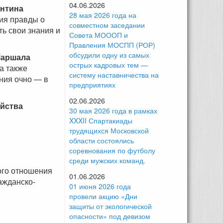
04.06.2026
нтина
28 мая 2026 года на
ия правды о
совместном заседании
ь свои знания и
Совета МОООП и
Правления МОСПП (РОР)
обсудили одну из самых
Маршала
острых кадровых тем —
а также
систему наставничества на
ния очно — в
предприятиях
02.06.2026
яйства
30 мая 2026 года в рамках
XXXII Спартакиады
трудящихся Московской
области состоялись
соревнования по футболу
среди мужских команд.
ого отношения
01.06.2026
ажданско-
01 июня 2026 года
провели акцию «Дни
защиты от экологической
опасности» под девизом