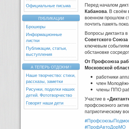
Перед началом дикт
Официальные письма
Кабанова
. В своём
военном прошлом ст
ПУБЛИКАЦИИ
почтить память пок
Брошюры
Вопросы диктанта в
Информационные
Советского Союза 
листки
ключевым событиям 
Публикации, статьи,
обстановке сосредот
выступления
От Профсоюза раб
Московской облас
А ТЕПЕРЬ ОТДОХНИ !
Наше творчество: стихи,
работники апп
рассказы, заметки
член Молодёжн
Рисунки, поделки наших
члены ППО раб
детей. Фототворчество
Участие в
«Диктант
Говорят наши дети
профсоюзного актива
патриотическому во
#ПрофсоюзыПодмос
#ПрофАвтоДорМО