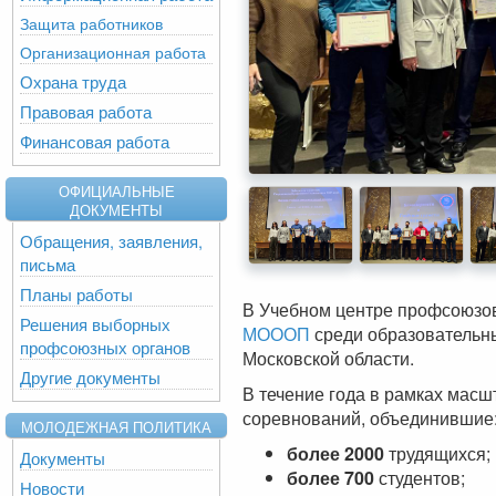
Защита работников
Организационная работа
Охрана труда
Правовая работа
Финансовая работа
ОФИЦИАЛЬНЫЕ
ДОКУМЕНТЫ
Обращения, заявления,
письма
Планы работы
В Учебном центре профсоюзов
Решения выборных
МОООП
среди образовательны
профсоюзных органов
Московской области.
Другие документы
В течение года в рамках мас
соревнований, объединившие
МОЛОДЕЖНАЯ ПОЛИТИКА
более 2000
трудящихся;
Документы
более 700
студентов;
Новости