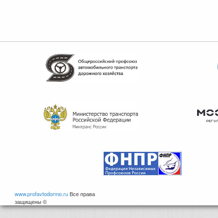
www.profavtodormo.ru
Все права
защищены ©