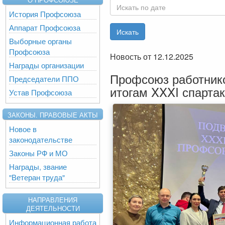
История Профсоюза
Аппарат Профсоюза
Выборные органы
Профсоюза
Новость от 12.12.2025
Награды организации
Профсоюз работнико
Председатели ППО
итогам XXXI спарт
Устав Профсоюза
ЗАКОНЫ. ПРАВОВЫЕ АКТЫ
Новое в
законодательстве
Законы РФ и МО
Награды, звание
"Ветеран труда"
НАПРАВЛЕНИЯ
ДЕЯТЕЛЬНОСТИ
Информационная работа