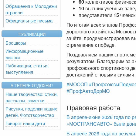
60
коллективов физическ
Обращения к Молодежи
10
высших учебных заве
отрасли
представители
15
членск
Официальные письма
По итогам всех этапов Профс
дорожного хозяйства Московс
ПУБЛИКАЦИИ
зачёте, продемонстрировав вы
Брошюры
стремление к победе.
Информационные
Поздравляем наших спортсмен
листки
результатом! Благодарим за ак
Публикации, статьи,
профсоюзного спортивного дв
выступления
достижений с новыми силами в
#МОООП
#ПрофсоюзыПодмос
А ТЕПЕРЬ ОТДОХНИ !
#ПрофАвтоДорМО
Наше творчество: стихи,
рассказы, заметки
Правовая работа
Рисунки, поделки наших
детей. Фототворчество
В апреле-июне 2026 года по р
Говорят наши дети
«МОСТРАНСАВТО» были доначи
В апреле 2026 года по резул